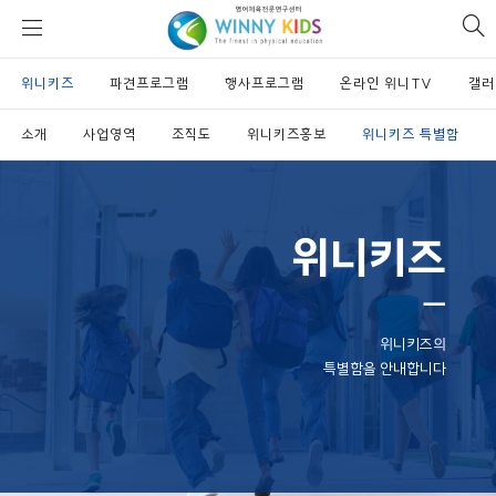
위
si
니
se
키
위니키즈
파견프로그램
즈
행사프로그램
온라인 위니TV
갤러
소개
사업영역
조직도
위니키즈홍보
위니키즈 특별함
위니키즈
ㅡ
위니키즈의
특별함을 안내합니다