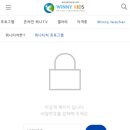
위
si
니
se
키
사프로그램
온라인 위니TV
즈
갤러리
자격증
Winny teacher
위니티처란?
위니티처 프로그램
비공개 페이지 입니다.
비밀번호를 입력해 주세요.