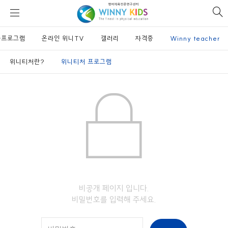
위
si
니
se
키
사프로그램
온라인 위니TV
즈
갤러리
자격증
Winny teacher
위니티처란?
위니티처 프로그램
비공개 페이지 입니다.
비밀번호를 입력해 주세요.